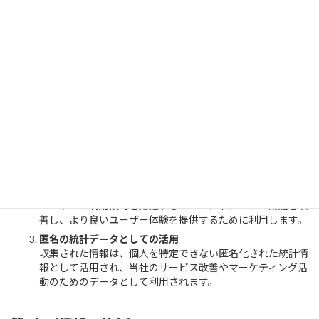
匿名で収集されます。収集された情報は個人を特定するものでは
ありません。
第2条（情報の利用目的）
当社は、以下の目的で収集した情報を利用します。
アプリの品質向上
Firebase AnalyticsおよびCrashlyticsを使用して、クラッシ
ュレポートやエラー情報を収集・分析し、アプリのパフォー
マンスや安定性を向上させるために活用します。
機能の改善
ユーザーの利用傾向を把握することで、本アプリの機能を改
善し、より良いユーザー体験を提供するために利用します。
匿名の統計データとしての活用
収集された情報は、個人を特定できない匿名化された統計情
報として活用され、当社のサービス改善やマーケティング活
動のためのデータとして利用されます。