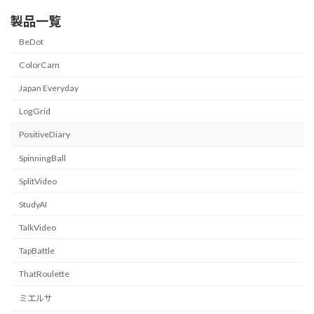
製品一覧
BeDot
ColorCam
Japan Everyday
LogGrid
PositiveDiary
SpinningBall
SplitVideo
StudyAI
TalkVideo
TapBattle
ThatRoulette
ミエルサ